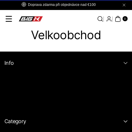
Přejít K
Doprava zdarma při objednávce nad €100
Obsahu
0
PO
0
LO
Ž.
Velkoobchod
Info
Category