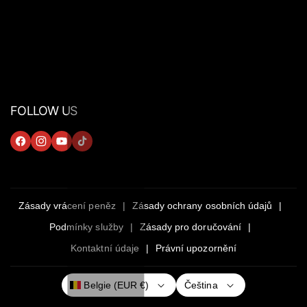
FOLLOW US
F
I
Y
T
A
N
O
I
C
S
U
K
E
T
T
T
Zásady vrácení peněz
Zásady ochrany osobních údajů
B
A
U
O
Podmínky služby
Zásady pro doručování
O
G
B
K
Kontaktní údaje
Právní upozornění
O
R
E
K
A
Čeština
Belgie (EUR €)
M