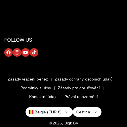
FOLLOW US
F
I
Y
T
A
N
O
I
C
S
U
K
E
T
T
T
Zásady vrácení peněz
Zásady ochrany osobních údajů
B
A
U
O
Podmínky služby
Zásady pro doručování
O
G
B
K
Kontaktní údaje
Právní upozornění
O
R
E
K
A
Čeština
Belgie (EUR €)
M
© 2026,
Bigk
BV