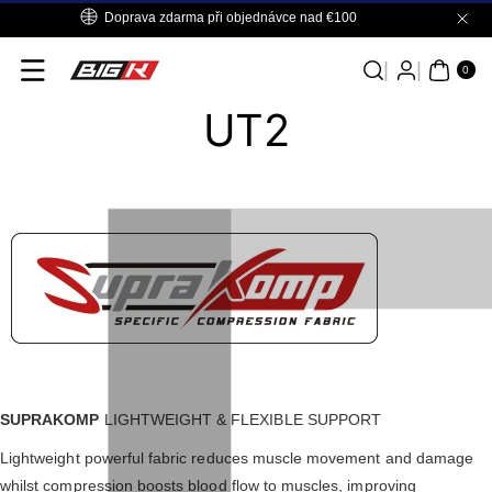
Přejít K
Doprava zdarma při objednávce nad €100
Obsahu
0
PO
0
LO
Ž.
UT2
SUPRAKOMP
LIGHTWEIGHT & FLEXIBLE SUPPORT
Lightweight powerful fabric reduces muscle movement and damage
whilst compression boosts blood flow to muscles, improving