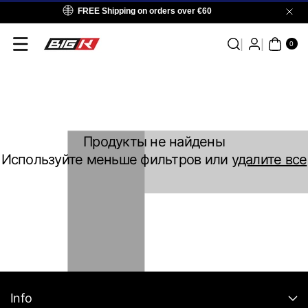
Перейти К
FREE Shipping on orders over €60
Контенту
ЭЛ
ЕМ
ЕН
0
ТО
В:
0
Продукты не найдены
Используйте меньше фильтров или
удалите все
Info