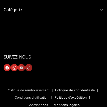
Catégorie
SUIVEZ-NOUS
F
I
Y
T
A
N
O
I
C
S
U
K
E
T
T
T
Politique de remboursement
Politique de confidentialité
B
A
U
O
Conditions d’utilisation
Politique d’expédition
O
G
B
K
Coordonnées
Mentions légales
O
R
E