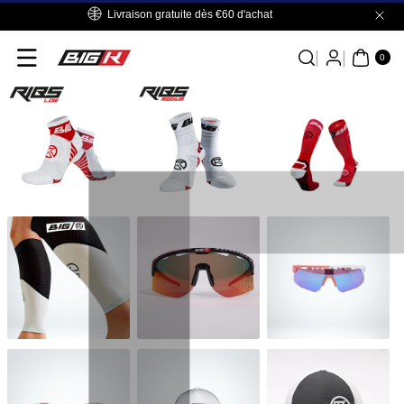
Livraison gratuite dès €60 d'achat
Passer Au
Contenu
0 A
RTI
0
CL
E