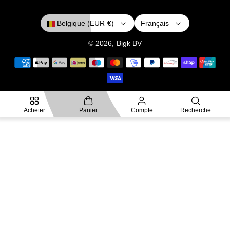
K
A
Français
Belgique (EUR €)
M
© 2026,
Bigk
BV
M
o
y
e
Acheter
Panier
Compte
Recherche
n
s
d
e
p
a
i
e
m
e