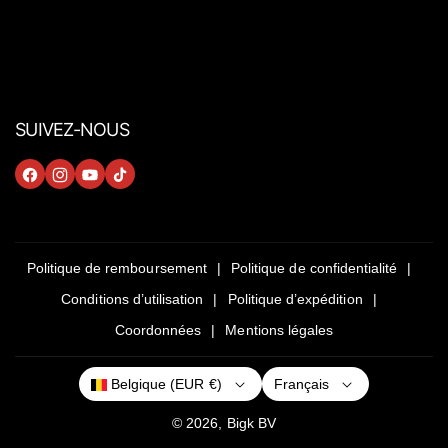
SUIVEZ-NOUS
F
I
Y
T
A
N
O
I
C
S
U
K
E
T
T
T
Politique de remboursement
Politique de confidentialité
B
A
U
O
Conditions d’utilisation
Politique d’expédition
O
G
B
K
Coordonnées
Mentions légales
O
R
E
K
A
Français
Belgique (EUR €)
M
© 2026,
Bigk
BV